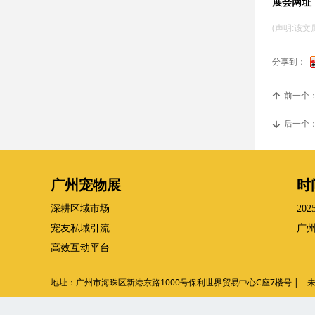
展会网址
(声明:该
分享到：
前一个
녕
后一个
녓
广州宠物展
时
深耕区域市场
202
宠友私域引流
广
高效互动平台
地址：广州市海珠区新港东路1000号保利世界贸易中心C座7楼号 