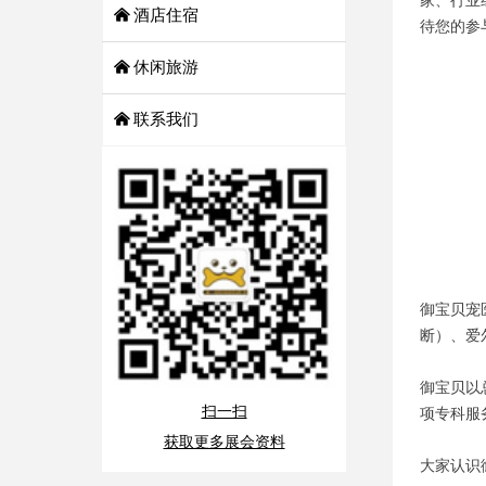
家、行业
낀
酒店住宿
待您的参
낀
休闲旅游
낀
联系我们
御宝贝宠
断）、爱
御宝贝以
扫一扫
项专科服
获取更多展会资料
大家认识