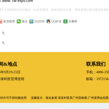
：
www. cw-expo.com
文属于互联网相关知识整合，如涉及商誉、版权等相关问题，请联系我们提交相关权属
新浪微博
微信
QQ空间
QQ好友
豆瓣网
：
无
：
无
间&地点
联系我们
5年9月19-21日
手机：4006-258
州保利世贸博览馆
邮箱：19721342
| 未经许可不得转载使用 温馨提示 报名参展 请及时联系广州宠物展-广州宠博会
粤ICP备2023014821号-1