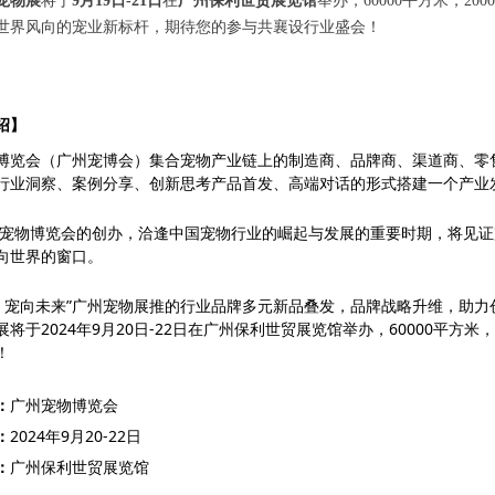
州宠物展
将于
9月19日-21日
在
广州保利世贸展览馆
举办，60000平方米，20
世界风向的宠业新标杆，期待您的参与共襄设行业盛会！
绍】
博览会（广州宠博会）集合宠物产业链上的制造商、品牌商、渠道商、零
行业洞察、案例分享、创新思考产品首发、高端对话的形式搭建一个产业
广州宠物博览会的创办，洽逢中国宠物行业的崛起与发展的重要时期，将见
向世界的窗口。
界 宠向未来”广州宠物展推的行业品牌多元新品叠发，品牌战略升维，助
将于2024年9月20日-22日在广州保利世贸展览馆举办，60000平方米，
！
：
广州宠物博览会
：
2024年9月20-22日
：
广州保利世贸展览馆